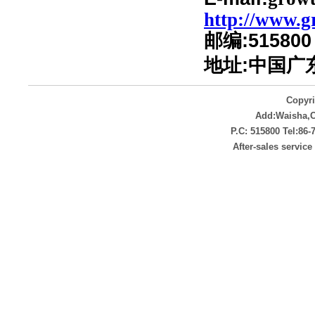
http://www.g
邮编:515800
地址:
中国广
Copyr
Add:Waisha,
P.C: 515800 Tel:86
After-sales servic