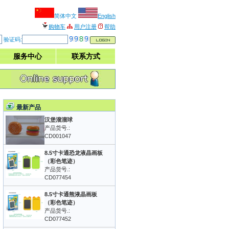
简体中文
English
购物车
用户注册
帮助
验证码:
服务中心
联系方式
最新产品
汉堡溜溜球
产品货号.:
CD001047
8.5寸卡通恐龙液晶画板
（彩色笔迹）
产品货号.:
CD077454
8.5寸卡通熊液晶画板
（彩色笔迹）
产品货号.:
CD077452