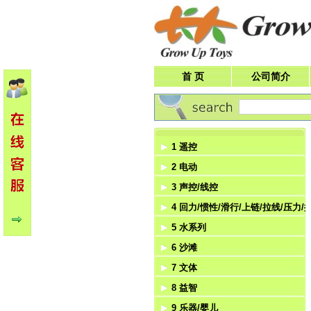
首 页
公司简介
1 遥控
2 电动
遥控车
3 声控/线控
遥控飞机
电动飞机
4 回力/惯性/滑行/上链/拉线/压力/
遥控船
电动船
声控
5 水系列
遥控飞碟
电动机器人
线控
回力
6 沙滩
遥控机器人
电动车
惯性
水枪
7 文体
滑行
水机
沙滩
8 益智
上链
泡泡玩具
体育
9 乐器/婴儿
拉线
文具
积木