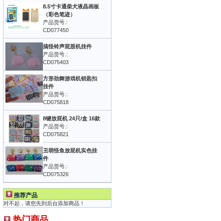
8.5寸卡通柴犬液晶画板
（彩色笔迹）
产品货号.:
CD077450
搞怪铃声屁股机挂件
产品货号.:
CD075403
方形劲舞游戏机钥匙扣
挂件
产品货号.:
CD075818
8键放屁机 24只/盒 16款
产品货号.:
CD075821
丑萌怪鱼放屁机实色挂
件
产品货号.:
CD075326
推荐产品
对不起，请您先到后台添加商品！
热门商品