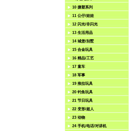
10 搪塑系列
压力
游戏
拼图魔方
乐器
11 公仔/娃娃
挺力
弹射
学习机
婴儿
搪塑系列
12 闪光/非闪光
匙扣吊饰
棋类
手拍
不倒翁
13 生活用品
风扇
自装
哨子
毛绒玩具
陀螺
14 城堡/别墅
赌具
魔术玩具
公仔
悠悠球
医具
15 合金玩具
风筝/气球
迷宫
太阳能公仔
闪光棒/魔术棒
工具
城堡
16 精品/工艺
风车
其它益智
闪光刀剑
餐具/厨具
别墅
合金回力
17 童车
相机
电动枪/八音枪
家具
游乐园
合金惯性
相架/相框
18 军事
帐篷
夜光系列
茶具
狂野大战系列
合金滑行
时钟
电动童车
19 推拉玩具
望远镜
火石枪/打鼓枪
水果套
十字军系列
合金电动
台灯
遥控童车
工程套
20 钓鱼玩具
游泳镜
化妆品
动物乐园系列
合金遥控
手表
脚踏车
武器/刀剑
推拉玩具
21 节日玩具
饰品
其它系列套装
工艺
警察套
钓鱼
22 变形/超人
洁具
香水座/香座
军人
电动钓鱼
圣诞节
23 动物
音乐盒
消防套
上链钓鱼
万圣节（鬼节）
变形机器人
24 手机/电话/对讲机
精品
海盗
面具
其它超人系列
非电动动物