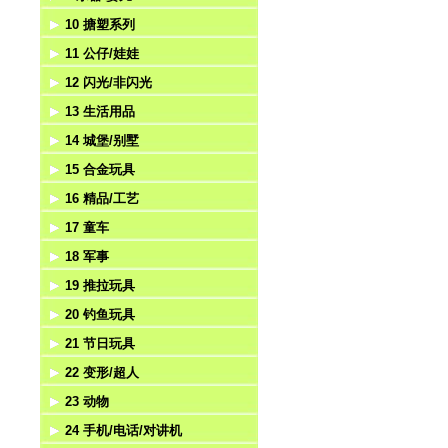
10 搪塑系列
压力
游戏
拼图魔方
乐器
11 公仔/娃娃
挺力
弹射
学习机
婴儿
搪塑系列
12 闪光/非闪光
匙扣吊饰
棋类
手拍
不倒翁
13 生活用品
风扇
自装
哨子
毛绒玩具
陀螺
14 城堡/别墅
赌具
魔术玩具
公仔
悠悠球
医具
15 合金玩具
风筝/气球
迷宫
太阳能公仔
闪光棒/魔术棒
工具
城堡
16 精品/工艺
风车
其它益智
闪光刀剑
餐具/厨具
别墅
合金回力
17 童车
相机
电动枪/八音枪
家具
游乐园
合金惯性
相架/相框
18 军事
帐篷
夜光系列
茶具
狂野大战系列
合金滑行
时钟
电动童车
19 推拉玩具
望远镜
火石枪/打鼓枪
水果套
十字军系列
合金电动
台灯
遥控童车
工程套
20 钓鱼玩具
游泳镜
化妆品
动物乐园系列
合金遥控
手表
脚踏车
武器/刀剑
推拉玩具
21 节日玩具
饰品
其它系列套装
工艺
警察套
钓鱼
22 变形/超人
洁具
香水座/香座
军人
电动钓鱼
圣诞节
23 动物
音乐盒
消防套
上链钓鱼
万圣节（鬼节）
变形机器人
24 手机/电话/对讲机
精品
海盗
面具
其它超人系列
非电动动物