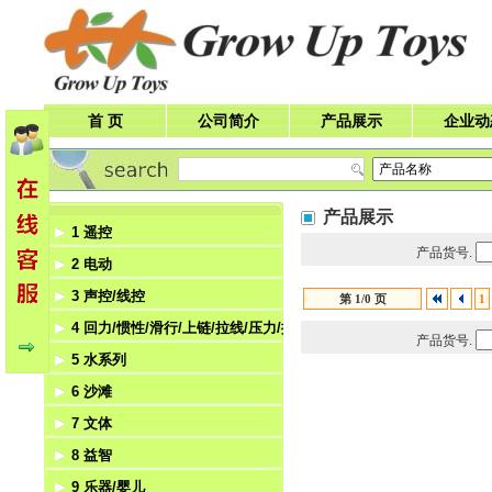
首 页
公司简介
产品展示
企业动
产品展示
1 遥控
产品货号.
2 电动
遥控车
3 声控/线控
遥控飞机
电动飞机
第 1/0 页
1
4 回力/惯性/滑行/上链/拉线/压力/挺力
遥控船
电动船
声控
产品货号.
5 水系列
遥控飞碟
电动机器人
线控
回力
6 沙滩
遥控机器人
电动车
惯性
水枪
7 文体
滑行
水机
沙滩
8 益智
上链
泡泡玩具
体育
9 乐器/婴儿
拉线
文具
积木