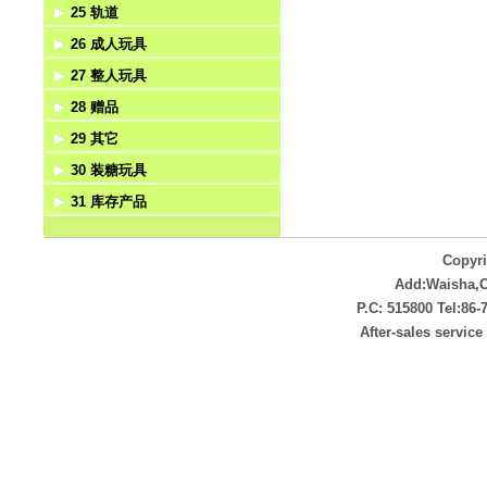
25 轨道
手电筒
西部牛仔
电动动物
手机
26 成人玩具
遥控动物
电话
轨道
27 整人玩具
回力动物
对讲机
成人玩具
28 赠品
惯性动物
电动成人玩具
整人玩具
29 其它
上链动物
赠品
30 装糖玩具
拉线动物
非电动
31 库存产品
压力动物
其它电动类
装糖玩具
挺力动物
库存产品
Copyr
Add:Waisha,
P.C: 515800 Tel:86
After-sales servic