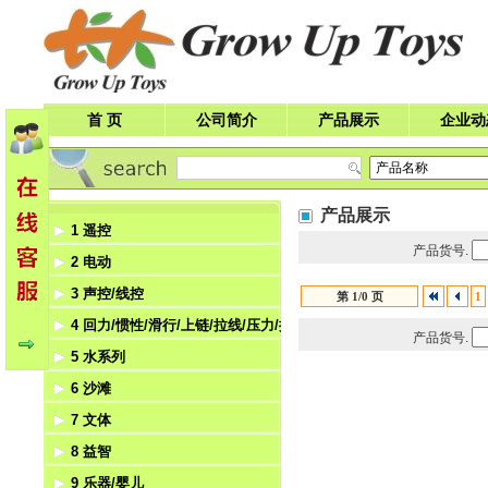
首 页
公司简介
产品展示
企业动
产品展示
1 遥控
产品货号.
2 电动
遥控车
3 声控/线控
遥控飞机
电动飞机
第 1/0 页
1
4 回力/惯性/滑行/上链/拉线/压力/挺力
遥控船
电动船
声控
产品货号.
5 水系列
遥控飞碟
电动机器人
线控
回力
6 沙滩
遥控机器人
电动车
惯性
水枪
7 文体
滑行
水机
沙滩
8 益智
上链
泡泡玩具
体育
9 乐器/婴儿
拉线
文具
积木