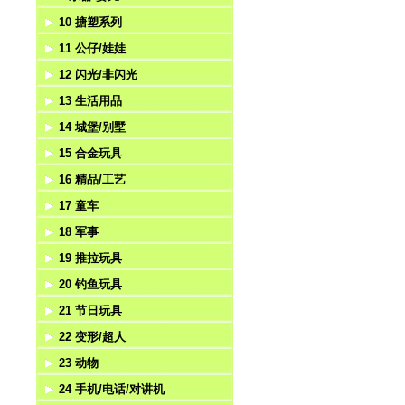
10 搪塑系列
压力
游戏
拼图魔方
乐器
11 公仔/娃娃
挺力
弹射
学习机
婴儿
搪塑系列
12 闪光/非闪光
匙扣吊饰
棋类
手拍
不倒翁
13 生活用品
风扇
自装
哨子
毛绒玩具
陀螺
14 城堡/别墅
赌具
魔术玩具
公仔
悠悠球
医具
15 合金玩具
风筝/气球
迷宫
太阳能公仔
闪光棒/魔术棒
工具
城堡
16 精品/工艺
风车
其它益智
闪光刀剑
餐具/厨具
别墅
合金回力
17 童车
相机
电动枪/八音枪
家具
游乐园
合金惯性
相架/相框
18 军事
帐篷
夜光系列
茶具
狂野大战系列
合金滑行
时钟
电动童车
19 推拉玩具
望远镜
火石枪/打鼓枪
水果套
十字军系列
合金电动
台灯
遥控童车
工程套
20 钓鱼玩具
游泳镜
化妆品
动物乐园系列
合金遥控
手表
脚踏车
武器/刀剑
推拉玩具
21 节日玩具
饰品
其它系列套装
工艺
警察套
钓鱼
22 变形/超人
洁具
香水座/香座
军人
电动钓鱼
圣诞节
23 动物
音乐盒
消防套
上链钓鱼
万圣节（鬼节）
变形机器人
24 手机/电话/对讲机
精品
海盗
面具
其它超人系列
非电动动物