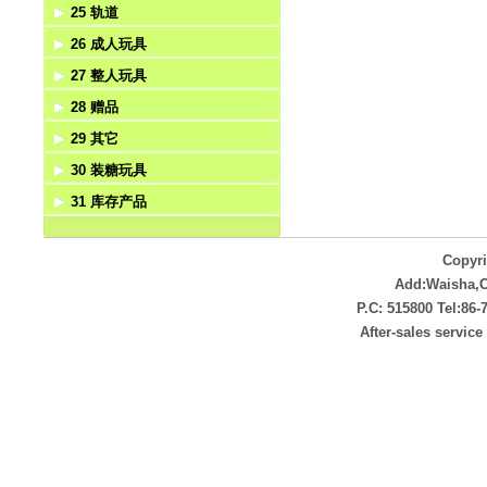
25 轨道
手电筒
西部牛仔
电动动物
手机
26 成人玩具
遥控动物
电话
轨道
27 整人玩具
回力动物
对讲机
成人玩具
28 赠品
惯性动物
电动成人玩具
整人玩具
29 其它
上链动物
赠品
30 装糖玩具
拉线动物
非电动
31 库存产品
压力动物
其它电动类
装糖玩具
挺力动物
库存产品
Copyr
Add:Waisha,
P.C: 515800 Tel:86
After-sales servic