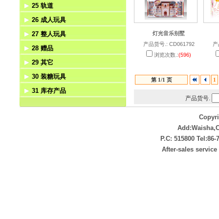
25 轨道
手电筒
西部牛仔
电动动物
手机
26 成人玩具
遥控动物
电话
轨道
27 整人玩具
灯光音乐别墅
回力动物
对讲机
成人玩具
产品货号.: CD061792
产
28 赠品
惯性动物
电动成人玩具
整人玩具
浏览次数.:
(596)
29 其它
上链动物
赠品
30 装糖玩具
拉线动物
非电动
第 1/1 页
1
31 库存产品
压力动物
其它电动类
装糖玩具
产品货号.
挺力动物
库存产品
Copyr
Add:Waisha,
P.C: 515800 Tel:86
After-sales servic