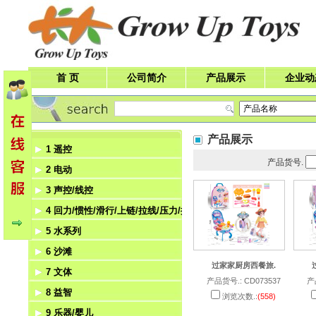
首 页
公司简介
产品展示
企业动
产品展示
1 遥控
产品货号.
2 电动
遥控车
3 声控/线控
遥控飞机
电动飞机
4 回力/惯性/滑行/上链/拉线/压力/挺力
遥控船
电动船
声控
5 水系列
遥控飞碟
电动机器人
线控
回力
6 沙滩
遥控机器人
电动车
惯性
水枪
过家家厨房西餐旅.
7 文体
滑行
水机
沙滩
产品货号.: CD073537
产
8 益智
上链
泡泡玩具
体育
浏览次数.:
(558)
9 乐器/婴儿
拉线
文具
积木