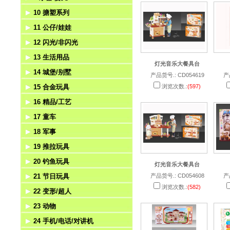
10 搪塑系列
压力
游戏
拼图魔方
乐器
11 公仔/娃娃
挺力
弹射
学习机
婴儿
搪塑系列
12 闪光/非闪光
匙扣吊饰
棋类
手拍
不倒翁
13 生活用品
风扇
自装
哨子
毛绒玩具
陀螺
灯光音乐大餐具台
14 城堡/别墅
赌具
魔术玩具
公仔
悠悠球
医具
产品货号.: CD054619
产
15 合金玩具
浏览次数.:
(597)
风筝/气球
迷宫
太阳能公仔
闪光棒/魔术棒
工具
城堡
16 精品/工艺
风车
其它益智
闪光刀剑
餐具/厨具
别墅
合金回力
17 童车
相机
电动枪/八音枪
家具
游乐园
合金惯性
相架/相框
18 军事
帐篷
夜光系列
茶具
狂野大战系列
合金滑行
时钟
电动童车
19 推拉玩具
望远镜
火石枪/打鼓枪
水果套
十字军系列
合金电动
台灯
遥控童车
工程套
20 钓鱼玩具
游泳镜
化妆品
动物乐园系列
合金遥控
手表
脚踏车
武器/刀剑
推拉玩具
灯光音乐大餐具台
21 节日玩具
产品货号.: CD054608
产
饰品
其它系列套装
工艺
警察套
钓鱼
浏览次数.:
(582)
22 变形/超人
洁具
香水座/香座
军人
电动钓鱼
圣诞节
23 动物
音乐盒
消防套
上链钓鱼
万圣节（鬼节）
变形机器人
24 手机/电话/对讲机
精品
海盗
面具
其它超人系列
非电动动物