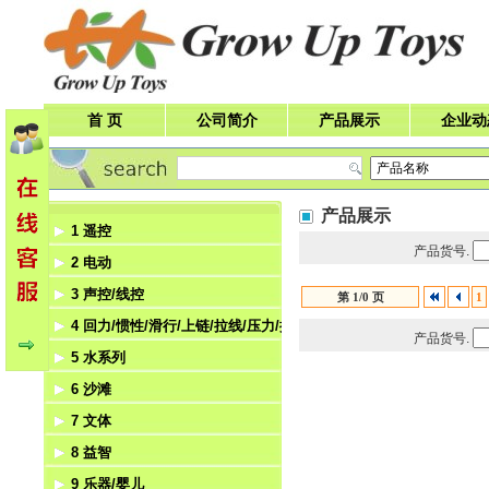
首 页
公司简介
产品展示
企业动
产品展示
1 遥控
产品货号.
2 电动
遥控车
3 声控/线控
遥控飞机
电动飞机
第 1/0 页
1
4 回力/惯性/滑行/上链/拉线/压力/挺力
遥控船
电动船
声控
产品货号.
5 水系列
遥控飞碟
电动机器人
线控
回力
6 沙滩
遥控机器人
电动车
惯性
水枪
7 文体
滑行
水机
沙滩
8 益智
上链
泡泡玩具
体育
9 乐器/婴儿
拉线
文具
积木