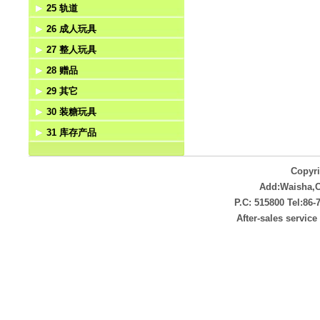
25 轨道
手电筒
西部牛仔
电动动物
手机
26 成人玩具
遥控动物
电话
轨道
27 整人玩具
回力动物
对讲机
成人玩具
28 赠品
惯性动物
电动成人玩具
整人玩具
29 其它
上链动物
赠品
30 装糖玩具
拉线动物
非电动
31 库存产品
压力动物
其它电动类
装糖玩具
挺力动物
库存产品
Copyr
Add:Waisha,
P.C: 515800 Tel:86
After-sales servic