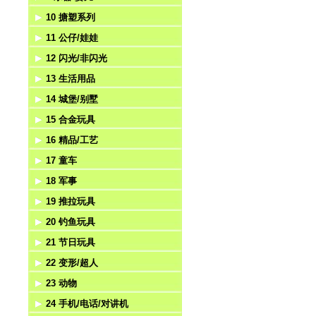
10 搪塑系列
压力
游戏
拼图魔方
乐器
11 公仔/娃娃
挺力
弹射
学习机
婴儿
搪塑系列
12 闪光/非闪光
匙扣吊饰
棋类
手拍
不倒翁
13 生活用品
风扇
自装
哨子
毛绒玩具
陀螺
14 城堡/别墅
赌具
魔术玩具
公仔
悠悠球
医具
15 合金玩具
风筝/气球
迷宫
太阳能公仔
闪光棒/魔术棒
工具
城堡
16 精品/工艺
风车
其它益智
闪光刀剑
餐具/厨具
别墅
合金回力
17 童车
相机
电动枪/八音枪
家具
游乐园
合金惯性
相架/相框
18 军事
帐篷
夜光系列
茶具
狂野大战系列
合金滑行
时钟
电动童车
19 推拉玩具
望远镜
火石枪/打鼓枪
水果套
十字军系列
合金电动
台灯
遥控童车
工程套
20 钓鱼玩具
游泳镜
化妆品
动物乐园系列
合金遥控
手表
脚踏车
武器/刀剑
推拉玩具
21 节日玩具
饰品
其它系列套装
工艺
警察套
钓鱼
22 变形/超人
洁具
香水座/香座
军人
电动钓鱼
圣诞节
23 动物
音乐盒
消防套
上链钓鱼
万圣节（鬼节）
变形机器人
24 手机/电话/对讲机
精品
海盗
面具
其它超人系列
非电动动物